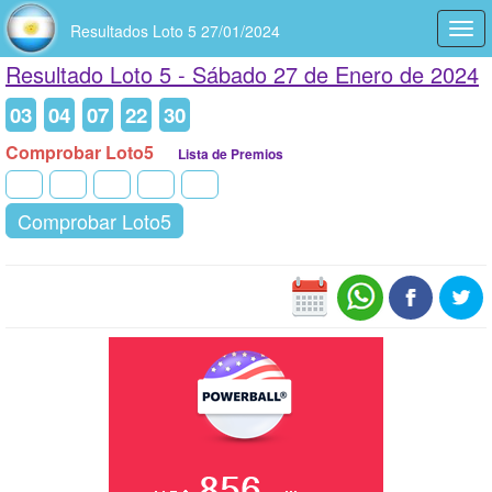
Resultados Loto 5 27/01/2024
Togg
navi
Resultado Loto 5 -
Sábado 27 de Enero de 2024
03
04
07
22
30
Comprobar Loto5
Lista de Premios
Comprobar Loto5