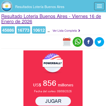
Resultados Lotería Buenos Aires
Togg
navi
Resultado Loteria Buenos Aires -
Viernes 16 de
Enero de 2026
45886
16773
10612
...
Ver Lista Completa