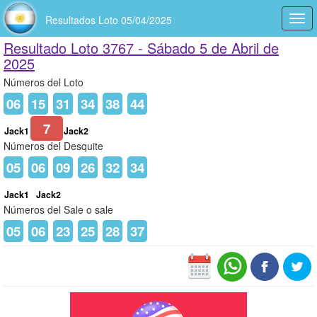
Resultados Loto 05/04/2025
Togg
navi
Resultado Loto 3767 -
Sábado 5 de Abril de
2025
Números del Loto
06
15
31
34
38
44
7
Jack1
Jack2
Números del Desquite
05
06
09
26
32
34
Jack1
Jack2
Números del Sale o sale
05
06
23
25
28
37