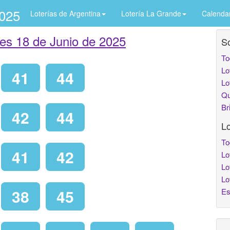
2025
Loterías de Argentina
Lotería La Grande
Calenda
les 18 de Junio de 2025
So
To
Lo
41
44
Lo
Qu
Br
42
44
Lo
To
41
42
Lo
Lo
Lo
38
45
Es