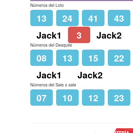
Números del Loto
13
24
41
43
Jack1
3
Jack2
Números del Desquite
08
13
15
22
Jack1
Jack2
Números del Sale o sale
07
10
12
23