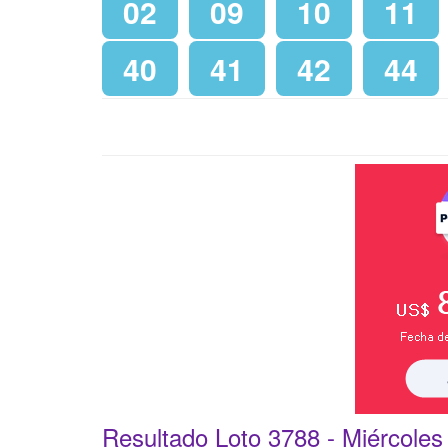
02
09
10
11
40
41
42
44
Resultado Loto 3788 -
Miércoles