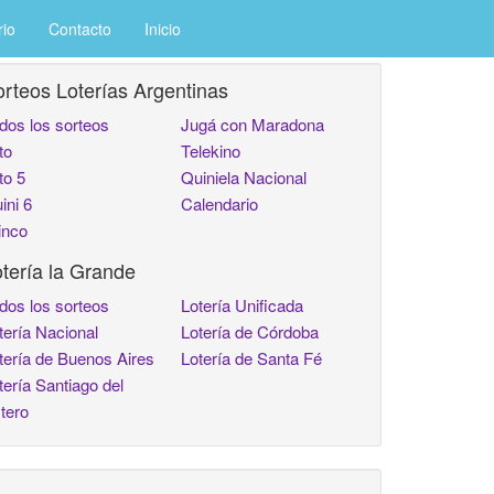
rio
Contacto
Inicio
rteos Loterías Argentinas
dos los sorteos
Jugá con Maradona
to
Telekino
to 5
Quiniela Nacional
ini 6
Calendario
inco
tería la Grande
dos los sorteos
Lotería Unificada
tería Nacional
Lotería de Córdoba
tería de Buenos Aires
Lotería de Santa Fé
tería Santiago del
tero