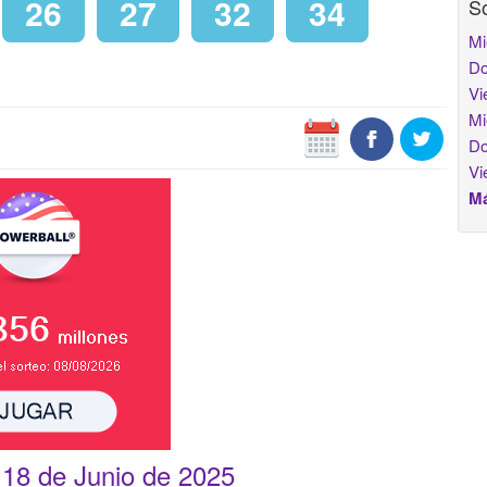
26
27
32
34
So
Mi
Do
Vi
Mi
Do
Vi
Má
 18 de Junio de 2025