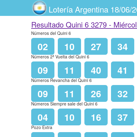
Lotería Argentina 18/06/
Resultado Quini 6 3279 -
Miérco
Números del Quini 6
02
10
27
34
Números 2ª Vuelta del Quini 6
09
11
40
41
Números Revancha del Quini 6
09
11
26
32
Números Siempre sale del Quini 6
04
10
16
37
Pozo Extra