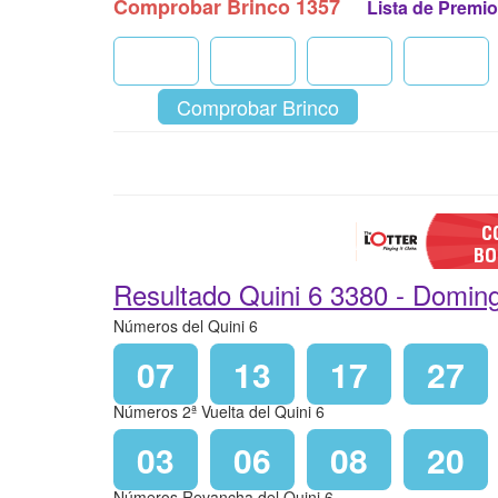
Comprobar Brinco 1357
Lista de Premi
Comprobar Brinco
Resultado Quini 6 3380 -
Doming
Números del Quini 6
07
13
17
27
Números 2ª Vuelta del Quini 6
03
06
08
20
Números Revancha del Quini 6