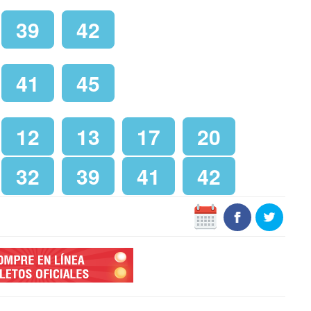
39
42
41
45
12
13
17
20
32
39
41
42