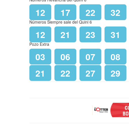
12
17
22
32
Números Siempre sale del Quini 6
12
21
23
31
Pozo Extra
03
06
07
08
21
22
27
29