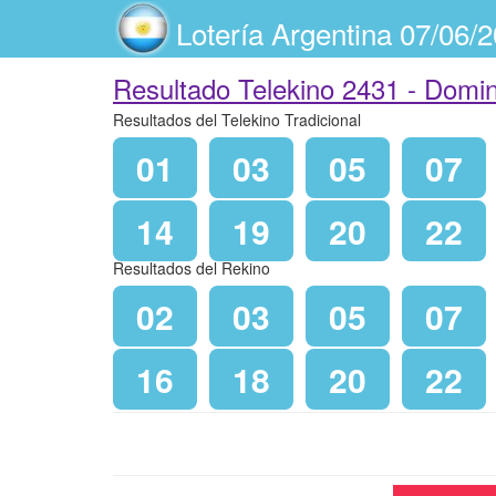
Lotería Argentina 07/06/
Resultado Telekino 2431 -
Domin
Resultados del Telekino Tradicional
01
03
05
07
14
19
20
22
Resultados del Rekino
02
03
05
07
16
18
20
22