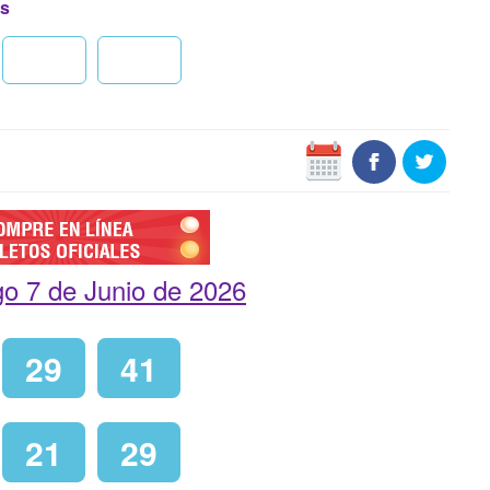
os
o 7 de Junio de 2026
29
41
21
29