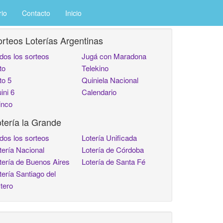
rio
Contacto
Inicio
rteos Loterías Argentinas
dos los sorteos
Jugá con Maradona
to
Telekino
to 5
Quiniela Nacional
ini 6
Calendario
inco
tería la Grande
dos los sorteos
Lotería Unificada
tería Nacional
Lotería de Córdoba
tería de Buenos Aires
Lotería de Santa Fé
tería Santiago del
tero