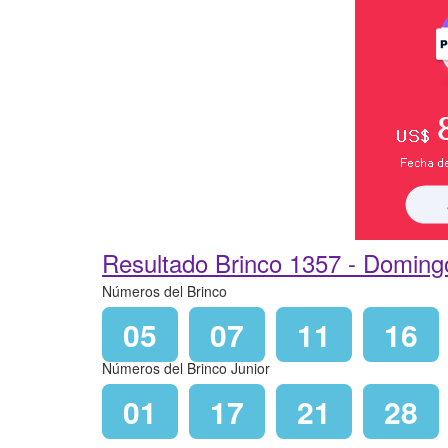
Resultado Brinco 1357 -
Domingo
Números del Brinco
05
07
11
16
Números del Brinco Junior
01
17
21
28