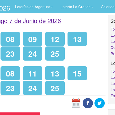
2026
Loterías de Argentina
Lotería La Grande
Calenda
go 7 de Junio de 2026
So
To
Lo
08
09
12
13
Lo
Qu
23
24
25
Br
Lo
08
11
13
15
To
Lo
Lo
23
24
25
Lo
Es