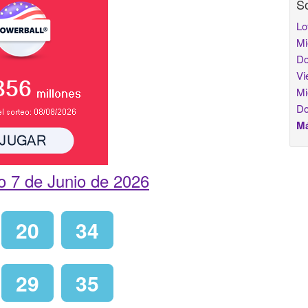
So
Lo
Mi
Do
Vi
Mi
Do
Má
 7 de Junio de 2026
20
34
29
35