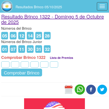
Resultados Brinco 05/10/2025
Togg
navi
Resultado Brinco 1322 -
Domingo 5 de Octubre
de 2025
Números del Brinco
05
06
12
14
25
28
Números del Brinco Junior
01
07
11
30
31
32
Comprobar Brinco 1322
Lista de Premios
Comprobar Brinco