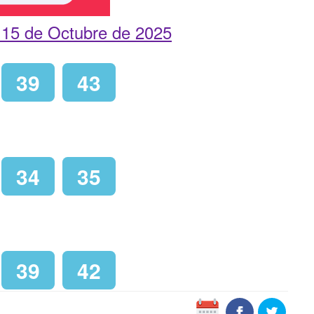
 15 de Octubre de 2025
39
43
34
35
39
42