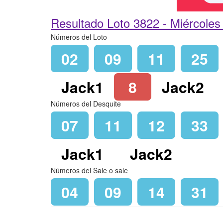
Resultado Loto 3822 -
Miércoles
Números del Loto
02
09
11
25
Jack1
8
Jack2
Números del Desquite
07
11
12
33
Jack1
Jack2
Números del Sale o sale
04
09
14
31