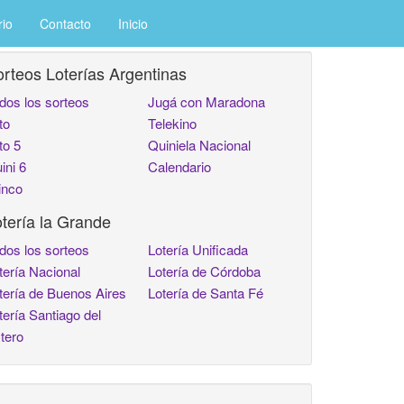
rio
Contacto
Inicio
rteos Loterías Argentinas
dos los sorteos
Jugá con Maradona
to
Telekino
to 5
Quiniela Nacional
ini 6
Calendario
inco
tería la Grande
dos los sorteos
Lotería Unificada
tería Nacional
Lotería de Córdoba
tería de Buenos Aires
Lotería de Santa Fé
tería Santiago del
tero