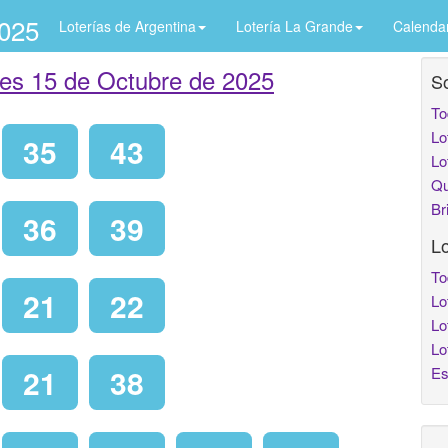
2025
Loterías de Argentina
Lotería La Grande
Calenda
les 15 de Octubre de 2025
So
To
Lo
35
43
Lo
Qu
Br
36
39
Lo
To
21
22
Lo
Lo
Lo
21
38
Es