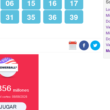
06
15
16
17
So
Lo
31
35
36
39
Mi
Do
Vi
Mi
Do
Vi
Má