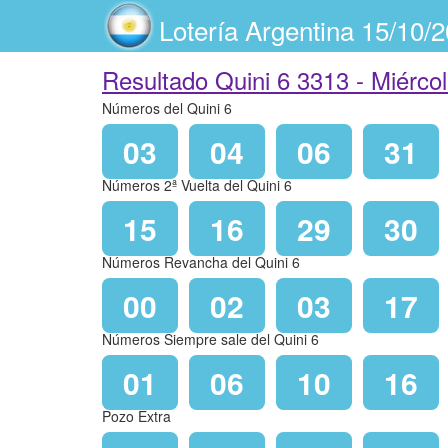
Lotería Argentina 15/10/
Resultado Quini 6 3313 -
Miérco
Números del Quini 6
03
04
06
31
Números 2ª Vuelta del Quini 6
15
16
29
30
Números Revancha del Quini 6
00
02
03
17
Números Siempre sale del Quini 6
01
06
10
16
Pozo Extra