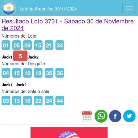
Lotería Argentina 30/11/2024
Togg
navi
Resultado Loto 3731 -
Sábado 30 de Noviembre
de 2024
Números del Loto
01
05
09
15
21
34
5
Jack1
Jack2
Números del Desquite
04
15
18
19
35
36
Jack1
Jack2
Números del Sale o sale
03
13
16
22
24
44